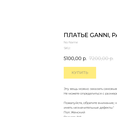
ПЛАТЬЕ GANNI, 
No Name
SKU:
5100,00
р.
7200,00
р.
КУПИТЬ
Эту вещь можно заказать самовыв
Не можете определиться с размер
Пожалуйста, обратите внимание, 
иметь незначительные дефекты."
Пол: Женский
Размер: (M)