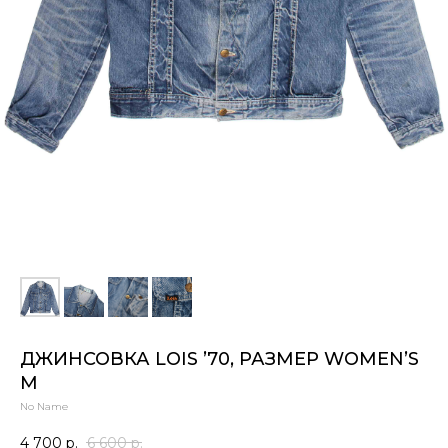
ДЖИНСОВКА LOIS ’70, РАЗМЕР WOMEN’S
М
No Name
4 700
р.
6 600
р.