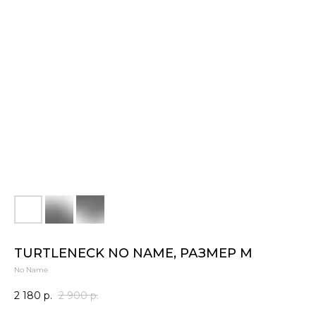
TURTLENECK NO NAME, РАЗМЕР M
No Name
2 180
р.
2 900
р.