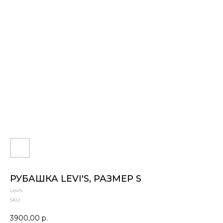
РУБАШКА LEVI'S, РАЗМЕР S
Levi's
SKU:
3900,00
р.